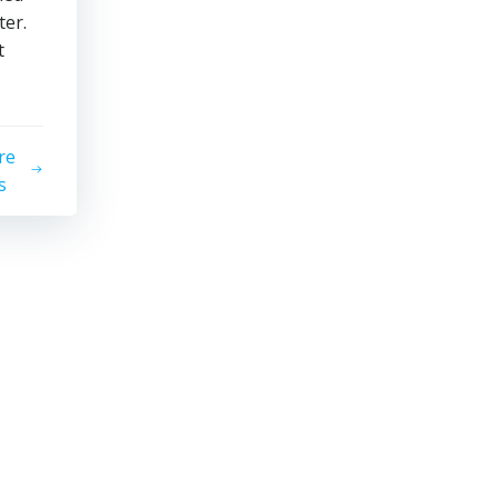
er.
t
re
s