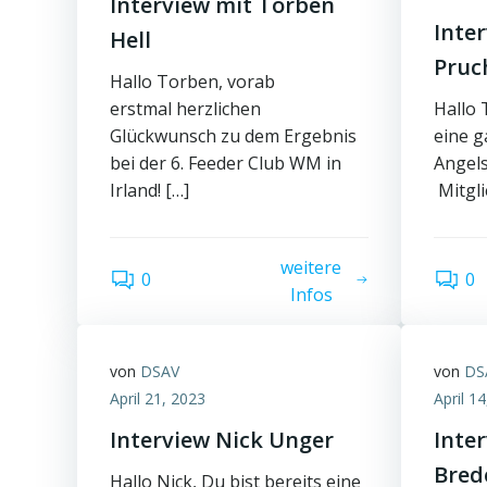
Interview mit Torben
Inte
Hell
Pruc
Hallo Torben, vorab
erstmal herzlichen
Hallo 
Glückwunsch zu dem Ergebnis
eine g
bei der 6. Feeder Club WM in
Angel
Irland! […]
Mitgli
weitere
0
0
Infos
von
DSAV
von
DS
April 21, 2023
April 1
Interview Nick Unger
Inte
Bred
Hallo Nick, Du bist bereits eine