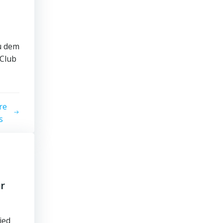
u dem
 Club
re
s
r
ied