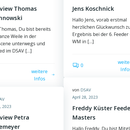
rview Thomas
Jens Koschnick
hnowski
Hallo Jens, vorab erstmal
herzlichen Glückwunsch z
Thomas, Du bist bereits
Ergebnis bei der 6. Feeder
anze Weile in der
WM in […]
scene unterwegs und
ed im DSAV […]
weite
0
Info
weitere
Infos
von
DSAV
April 28, 2023
AV
4, 2023
Freddy Küster Feede
rview Petra
Masters
emeyer
Hallo Freddy, Du bist Mitgl