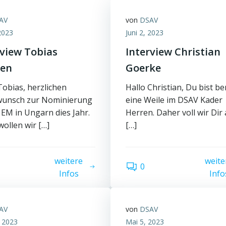
AV
von
DSAV
 2023
Juni 2, 2023
rview Tobias
Interview Christian
en
Goerke
Tobias, herzlichen
Hallo Christian, Du bist be
wunsch zur Nominierung
eine Weile im DSAV Kader
 EM in Ungarn dies Jahr.
Herren. Daher voll wir Dir
ollen wir […]
[…]
weitere
weite
0
Infos
Info
AV
von
DSAV
 2023
Mai 5, 2023