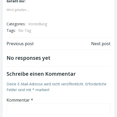
Gefällt mir:
Wird geladen …
Categories:
Vorstellung
Tags:
No Tag
Post
Post
Previous post
Next post
navigation
navigation
No responses yet
Schreibe einen Kommentar
Deine E-Mail-Adresse wird nicht veröffentlicht.
Erforderliche
Felder sind mit
*
markiert
Kommentar
*