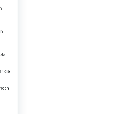
m
/h
ele
r die
 noch