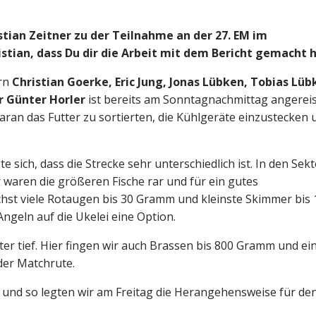
istian Zeitner zu der Teilnahme an der 27. EM im
istian, dass Du dir die Arbeit mit dem Bericht gemacht h
ern
Christian Goerke, Eric Jung, Jonas Lübken, Tobias Lüb
r Günter Horler
ist bereits am Sonntagnachmittag angereist
ran das Futter zu sortierten, die Kühlgeräte einzustecken 
 sich, dass die Strecke sehr unterschiedlich ist. In den Sek
er waren die größeren Fische rar und für ein gutes
st viele Rotaugen bis 30 Gramm und kleinste Skimmer bis 
eln auf die Ukelei eine Option.
ter tief. Hier fingen wir auch Brassen bis 800 Gramm und ei
der Matchrute.
 und so legten wir am Freitag die Herangehensweise für de