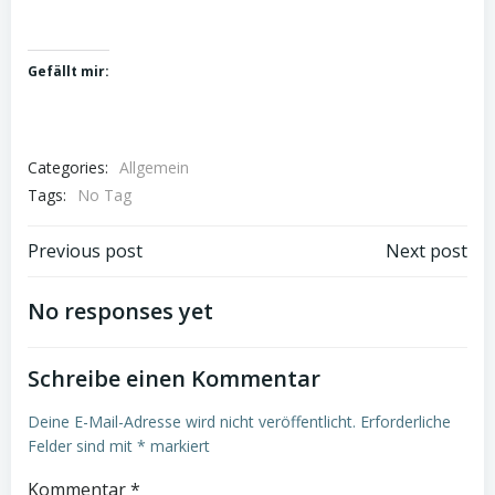
Gefällt mir:
Categories:
Allgemein
Tags:
No Tag
Post
Post
Previous post
Next post
navigation
navigation
No responses yet
Schreibe einen Kommentar
Deine E-Mail-Adresse wird nicht veröffentlicht.
Erforderliche
Felder sind mit
*
markiert
Kommentar
*