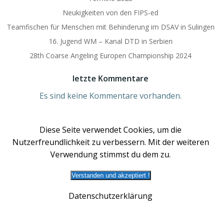
Neukigkeiten von den FIPS-ed
Teamfischen für Menschen mit Behinderung im DSAV in Sulingen
16. Jugend WM – Kanal DTD in Serbien
28th Coarse Angeling Europen Championship 2024
letzte Kommentare
Es sind keine Kommentare vorhanden.
Diese Seite verwendet Cookies, um die
Nutzerfreundlichkeit zu verbessern. Mit der weiteren
Verwendung stimmst du dem zu.
Verstanden und akzeptiert !
© 2026 DSAV | Deutscher Süßwasseranglerverband
Datenschutzerklärung
e.V.. Created for free using WordPress and
Colibri