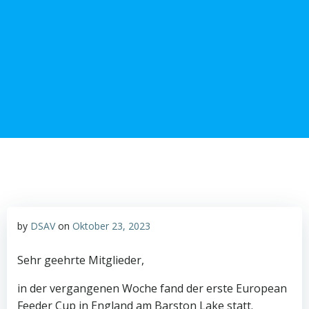
Zum
Inhalt
springen
by
DSAV
on
Oktober 23, 2023
Sehr geehrte Mitglieder,
in der vergangenen Woche fand der erste European
Feeder Cup in England am Barston Lake statt.