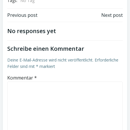
Tags:
No Tag
Post
Post
Previous post
Next post
navigation
navigation
No responses yet
Schreibe einen Kommentar
Deine E-Mail-Adresse wird nicht veröffentlicht.
Erforderliche
Felder sind mit
*
markiert
Kommentar
*